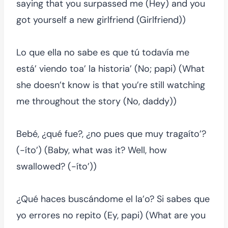
saying that you surpassed me (Hey) and you
got yourself a new girlfriend (Girlfriend))
Lo que ella no sabe es que tú todavía me
está’ viendo toa’ la historia’ (No; papi) (What
she doesn’t know is that you’re still watching
me throughout the story (No, daddy))
Bebé, ¿qué fue?, ¿no pues que muy tragaíto’?
(-íto’) (Baby, what was it? Well, how
swallowed? (-íto’))
¿Qué haces buscándome el la’o? Si sabes que
yo errores no repito (Ey, papi) (What are you