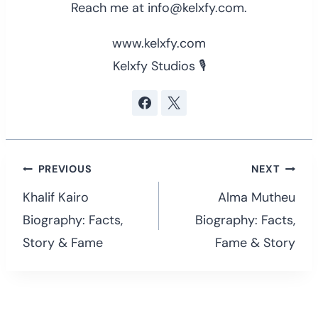
Reach me at info@kelxfy.com.
www.kelxfy.com
Kelxfy Studios 🎙
Post
PREVIOUS
NEXT
navigation
Khalif Kairo
Alma Mutheu
Biography: Facts,
Biography: Facts,
Story & Fame
Fame & Story