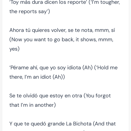
‘Toy más dura dicen los reporte’ (‘I’m tougher,
the reports say’)
Ahora tú quieres volver, se te nota, mmm, sí
(Now you want to go back, it shows, mmm,
yes)
‘Pérame ahí, que yo soy idiota (Ah) (‘Hold me
there, I’m an idiot (Ah))
Se te olvidó que estoy en otra (You forgot
that I’m in another)
Y que te quedó grande La Bichota (And that