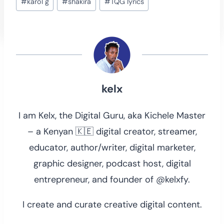
#
karol g
#
shakira
#
TQG lyrics
Tags:
kelx
I am Kelx, the Digital Guru, aka Kichele Master
– a Kenyan 🇰🇪 digital creator, streamer,
educator, author/writer, digital marketer,
graphic designer, podcast host, digital
entrepreneur, and founder of @kelxfy.
I create and curate creative digital content.