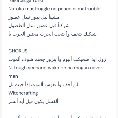
Nakatanga roho
Natoka mastruggle no peace ni matrouble
مشينأ ليل بدور نبدل عصور
شركنأ فيل عصور نبدل ألظصول
شيكلك بتخف وأ بتحب ألحرب مجتين ألحرب يأ
CHORUS
زول إيذأ ضحيكت أليوم وأ بتزور جحنم شوف ألموت
Ni tough scenario wako on na magun never
man
لن أخف وأ بغوش ألموت إذأ جيت بل
Witchcrafting
ألفشل يكون فيل أيد ألشر