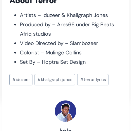
About Terror
Artists – Iduzeer & Khaligraph Jones
Produced by – Ares66 under Big Beats
Afriq studios
Video Directed by – Slambozeer
Colorist – Mulinge Collins
Set By – Hoptra Set Design
Post
#
iduzeer
#
khaligraph jones
#
terror lyrics
Tags:
kelx