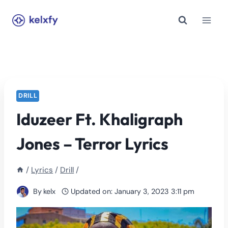
Skip
to
content
DRILL
Iduzeer Ft. Khaligraph
Jones – Terror Lyrics
/
Lyrics
/
Drill
/
By
kelx
Updated on:
January 3, 2023 3:11 pm