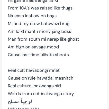
Hii game inakwanga hard
From 10A’s was raised like thugs
Na cash inaflow on bags
Mi and my crew hatuwezi brag
Am lord manth mony jang boss
Man from south mi narap like ghost
Am high on savage mood
Cause last time ulihata shoots
Real cult hawabongi mneti
Cause on rule hawadai masnitch
Real culture inakwanga siri
Words from net inakwanga story
لو جيتأ متسلح