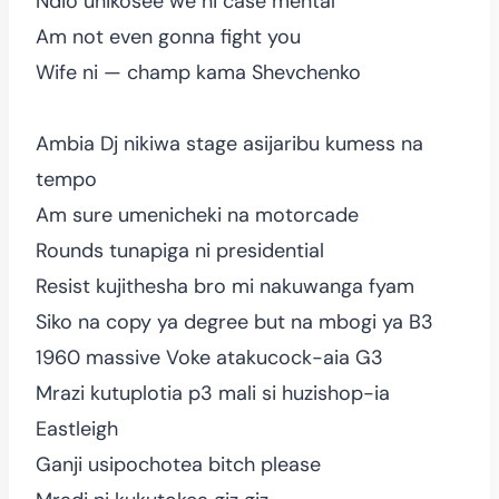
Ndio unikosee we ni case mental
Am not even gonna fight you
Wife ni — champ kama Shevchenko
Ambia Dj nikiwa stage asijaribu kumess na
tempo
Am sure umenicheki na motorcade
Rounds tunapiga ni presidential
Resist kujithesha bro mi nakuwanga fyam
Siko na copy ya degree but na mbogi ya B3
1960 massive Voke atakucock-aia G3
Mrazi kutuplotia p3 mali si huzishop-ia
Eastleigh
Ganji usipochotea bitch please